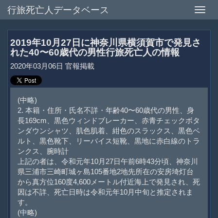
行旅死亡人データベース
Toggle
naviga
2019年10月27日に神奈川県横須賀市で発見さ
れた40〜60歳代の男性行旅死亡人の情報
2020年03月06日 官報掲載
(中略)
2. 本籍・住所・氏名不詳・年齢40〜60歳代の男性、身
長169cm、黒色ウィンドブレーカー、赤青チェックボタ
ンダウンシャツ、肌色肌着、紺色のスラックス、黒色ベ
ルト、黒色靴下、リーバイス短靴、黒地に赤白線のトラ
ンクス、腕時計
上記の者は、令和元年10月27日午前6時43分頃、神奈川
県三浦市三崎町城ヶ島105番地2地先所在の安房埼灯台
から真方位160度4,600メートル付近海上で発見され、死
因は不詳、死亡日時は令和元年10月中旬と推定されま
す。
(中略)