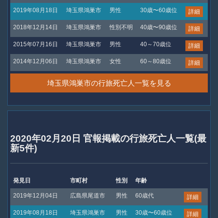
2019年08月18日
埼玉県鴻巣市
男性
30歳〜60歳位
詳細
2018年12月14日
埼玉県鴻巣市
性別不明
40歳〜90歳位
詳細
2015年07月16日
埼玉県鴻巣市
男性
40～70歳位
詳細
2014年12月06日
埼玉県鴻巣市
女性
60～80歳位
詳細
埼玉県鴻巣市の行旅死亡人一覧を見る
2020年02月20日 官報掲載の行旅死亡人一覧(最
新5件)
発見日
市町村
性別
年齢
2019年12月04日
広島県尾道市
男性
60歳代
詳細
2019年08月18日
埼玉県鴻巣市
男性
30歳〜60歳位
詳細