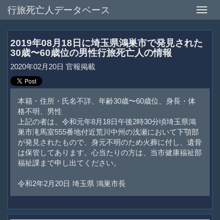
行旅死亡人データベース
Toggle
naviga
2019年08月18日に埼玉県鴻巣市で発見された
30歳〜60歳位の男性行旅死亡人の情報
2020年02月20日 官報掲載
本籍・住所・氏名不詳、年齢30歳〜60歳位、身長・体
格不明、男性
上記の者は、令和元年8月18日午後2時30分頃埼玉県鴻
巣市滝馬室555番地付近荒川中州の浅瀬において下顎部
が発見されたもので、身元不明のため火葬に付し、遺骨
は保管してあります。心当たりの方は、当市健康福祉部
福祉課まで申し出てください。
令和2年2月20日 埼玉県 鴻巣市長