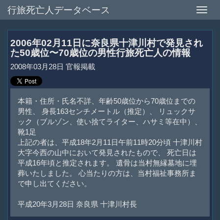
行旅死亡人データベース
Toggle
naviga
2006年02月11日に奈良県十津川村で発見され
た50歳位〜70歳位の男性行旅死亡人の情報
2008年03月28日 官報掲載
本籍・住所・氏名不詳、年齢50歳位から70歳位までの
男性、 身長163センチメートル（推定）、 リュックサ
ック（ブルゾン、使い捨てライター、ハサミ等在中）、
靴1足
上記の者は、平成18年2月11日午前11時20分頃 十津川村
大字今西の山中において発見されたもので、 死亡日は
平成16年頃と推定されます。 遺骨は当村無縁墓地に埋
葬いたしました。 心当たりの方は、当村福祉事務所ま
で申し出てください。
平成20年3月28日 奈良県 十津川村長