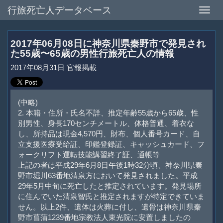
行旅死亡人データベース
Toggle
naviga
2017年06月08日に神奈川県秦野市で発見され
た55歳〜65歳の男性行旅死亡人の情報
2017年08月31日 官報掲載
(中略)
2. 本籍・住所・氏名不詳、推定年齢55歳から65歳、性
別男性、身長170センチメートル、体格普通、着衣な
し、所持品は現金4,570円、財布、個人番号カード、自
立支援医療受給証、印鑑登録証、キャッシュカード、フ
ォークリフト運転技能講習終了証、通帳等
上記の者は平成29年6月8日午後1時32分頃、神奈川県秦
野市堀川63番地清泉方において発見されました。平成
29年5月中旬に死亡したと推定されています。発見場所
に住んでいた清泉智氏と推定されますが特定できていま
せん。以上2件、遺体は火葬に付し、遺骨は神奈川県秦
野市菖蒲1239番地宗教法人東光院に安置しましたの