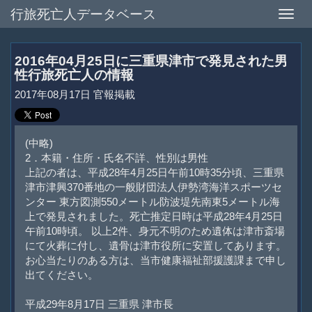
行旅死亡人データベース
Toggle
naviga
2016年04月25日に三重県津市で発見された男
性行旅死亡人の情報
2017年08月17日 官報掲載
(中略)
2．本籍・住所・氏名不詳、性別は男性
上記の者は、平成28年4月25日午前10時35分頃、三重県
津市津興370番地の一般財団法人伊勢湾海洋スポーツセ
ンター 東方図測550メートル防波堤先南東5メートル海
上で発見されました。死亡推定日時は平成28年4月25日
午前10時頃。 以上2件、身元不明のため遺体は津市斎場
にて火葬に付し、遺骨は津市役所に安置してあります。
お心当たりのある方は、当市健康福祉部援護課まで申し
出てください。
平成29年8月17日 三重県 津市長