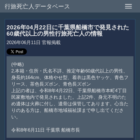
行旅死亡人データベース
Toggle
naviga
2026年04月22日に千葉県船橋市で発見された
60歳代以上の男性行旅死亡人の情報
2026年06月11日 官報掲載
(中略)
2.本籍・住所・氏名不詳、推定年齢60歳代以上の男性、
身長約164cm、体格やせ型、着衣は黒色ヤッケ、青色フ
リース、茶色長ズボン、青色長ズボン
上記の者は、令和8年4月22日、千葉県船橋市本町4丁目
民家敷地内で発見されました。上記2件、身元不明のた
め遺体は火葬に付し、遺骨は保管してあります。心当た
りのある方は、船橋市地域福祉課まで申し出てくださ
い。
令和8年6月11日 千葉県 船橋市長