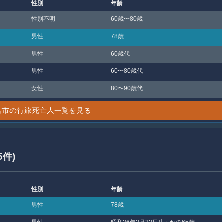
性別
年齢
性別不明
60歳〜80歳
男性
78歳
男性
60歳代
男性
60〜80歳代
女性
80〜90歳代
宮市の行旅死亡人一覧を見る
5件)
性別
年齢
男性
78歳
男性
昭和36年2月22日生まれの65歳