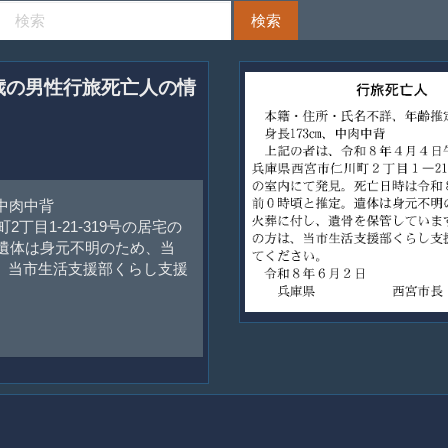
8歳の男性行旅死亡人の情
中肉中背
丁目1-21-319号の居宅の
。遺体は身元不明のため、当
、当市生活支援部くらし支援