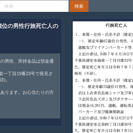
7歳位の男性行旅死亡人の
歳位の男性、所持金品は預金通
楽一丁目19番23号で発見さ
詳)。
てあります。お心当たりの方