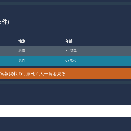
5件)
性別
年齢
男性
73歳位
男性
67歳位
2日 官報掲載の行旅死亡人一覧を見る