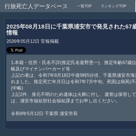
行旅死亡人データベース
一覧TOP
ランキングTOP
2025年08月18日に千葉県浦安市で発見された6
情報
2026年05月12日 官報掲載
1.本籍・住所・氏名不詳(推定氏名釜野恵一)、推定年齢67
帳及びマイナンバーカード等
上記の者は、令和7年8月18日午後5時5分頃、千葉県浦安市海
れました。推定死亡年月日は令和7年7月中旬。死因は病死(不
(中略)
上記2件、身元不明のため遺体は火葬に付し、遺骨は保管し
は、浦安市福祉部社会福祉課までお申し出ください。
令和8年5月12日 千葉県 浦安市長