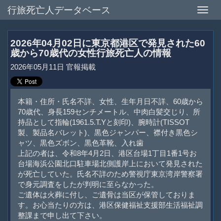
行旅死亡人データベース
Toggle
naviga
2026年04月02日に東京都港区で発見された60
歳から70歳代の女性行旅死亡人の情報
2026年05月11日 官報掲載
本籍・住所・氏名不詳、女性、生年月日不詳、60歳から
70歳代、身長159センチメートル、中肉白髪交じり、所
持品として指輪(1961.5.T.Yと刻印)、腕時計(TISSOT
製、製品名バレット)、黒色ジャンパー、襟付き黒色シ
ャツ、黒色ズボン、黒色革靴、入れ歯
上記の者は、令和8年4月2日、港区台場1丁目1番1号お
台場海浜公園北口駐車場北側護岸上において発見された
が死亡していた。氏名不詳のため警視庁東京湾岸警察署
で身元調査をしたが判明に至らなかった。
ご遺体は火葬に付し、ご遺骨は当区が保管しておりま
す。お心当たりの方は、港区保健福祉支援部生活福祉調
整課まで申し出て下さい。