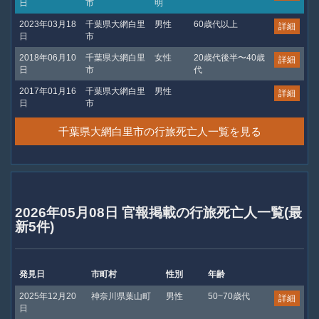
日
市
明
2023年03月18
千葉県大網白里
男性
60歳代以上
詳細
日
市
2018年06月10
千葉県大網白里
女性
20歳代後半〜40歳
詳細
日
市
代
2017年01月16
千葉県大網白里
男性
詳細
日
市
千葉県大網白里市の行旅死亡人一覧を見る
2026年05月08日 官報掲載の行旅死亡人一覧(最
新5件)
発見日
市町村
性別
年齢
2025年12月20
神奈川県葉山町
男性
50~70歳代
詳細
日