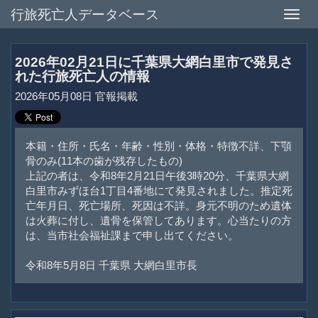
行旅死亡人データベース
Toggle
naviga
2026年02月21日に千葉県大網白里市で発見さ
れた行旅死亡人の情報
2026年05月08日 官報掲載
本籍・住所・氏名・年齢・性別・体格・特徴不詳、下顎
骨のみ(11本の歯が残存したもの)
上記の者は、令和8年2月21日午後3時20分、千葉県大網
白里市みずほ台1丁目4番地にて発見されました。推定死
亡年月日、死亡場所、死因は不詳。身元不明のため遺体
は火葬に付し、遺骨を保管してあります。心当たりの方
は、当市社会福祉課まで申し出てください。
令和8年5月8日 千葉県 大網白里市長