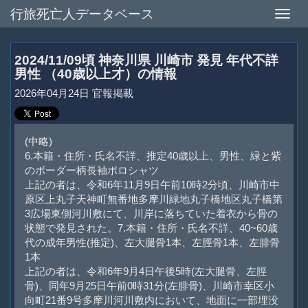
行旅死亡人データベース
Toggle
naviga
2024/11/09頃 神奈川県 川崎市 発見 年代不詳
男性 （40歳以上才）の情報
2026年04月24日 官報掲載
(中略)
6.本籍・住所・氏名不詳、推定40歳以上、男性、緑と紫
のボーダー柄長袖ポロシャツ
上記の者は、令和6年11月9日午前10時2分頃、川崎市中
原区上丸子天神町無番地多摩川緑地丸子橋地区丸子橋第
3広場東側河川敷にて、川岸に落ちていた着衣から骨の
状態で発見された。7.本籍・住所・氏名不詳、40~60歳
代の成年男性(推定)、左大腿骨1本、左脛骨1本、左腓骨
1本
上記の者は、令和6年9月4日午後5時(左大腿骨、左脛
骨)、同年9月25日午前0時31分(左腓骨)、川崎市幸区小
向町21番9号多摩川河川敷内において、地面に一部埋没