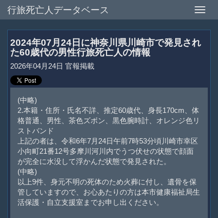
行旅死亡人データベース
Toggle
naviga
2024年07月24日に神奈川県川崎市で発見され
た60歳代の男性行旅死亡人の情報
2026年04月24日 官報掲載
(中略)
2.本籍・住所・氏名不詳、推定60歳代、身長170cm、体
格普通、男性、茶色ズボン、黒色腕時計、オレンジ色リ
ストバンド
上記の者は、令和6年7月24日午前7時53分頃川崎市幸区
小向町21番12号多摩川河川内でうつ伏せの状態で顔面
が完全に水没して浮かんだ状態で発見された。
(中略)
以上9件、身元不明の死体のため火葬に付し、遺骨を保
管していますので、お心あたりの方は本市健康福祉局生
活保護・自立支援室までお申し出ください。