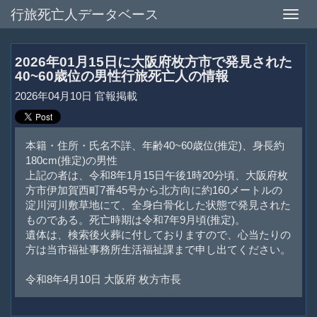
行旅死亡人データベース
Toggle
naviga
2026年01月15日に大阪府枚方市で発見された
40~60歳位の男性行旅死亡人の情報
2026年04月10日 官報掲載
本籍・住所・氏名不詳、年齢40~60歳位(推定)、身長約
180cm(推定)の男性
上記の者は、令和8年1月15日午後1時20分頃、大阪府枚
方市伊加賀西町7番45号から北方向に約160メートルの
淀川河川敷草地にて、全身白骨化した状態で発見された
ものである。死亡時期は令和7年9月頃(推定)。
遺体は、検索後火葬に付しておりますので、心当たりの
方は当市福祉事務所生活福祉課まで申し出てください。
令和8年4月10日 大阪府 枚方市長