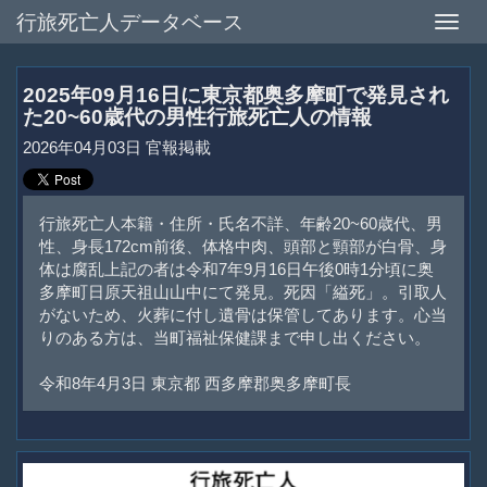
行旅死亡人データベース
Toggle
naviga
2025年09月16日に東京都奥多摩町で発見され
た20~60歳代の男性行旅死亡人の情報
2026年04月03日 官報掲載
行旅死亡人本籍・住所・氏名不詳、年齢20~60歳代、男
性、身長172cm前後、体格中肉、頭部と頸部が白骨、身
体は腐乱上記の者は令和7年9月16日午後0時1分頃に奥
多摩町日原天祖山山中にて発見。死因「縊死」。引取人
がないため、火葬に付し遺骨は保管してあります。心当
りのある方は、当町福祉保健課まで申し出ください。
令和8年4月3日 東京都 西多摩郡奥多摩町長