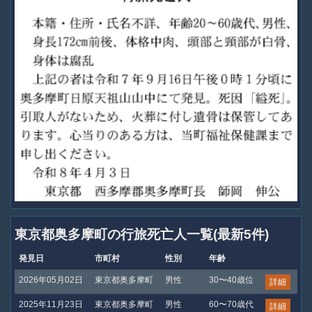
東京都奥多摩町の行旅死亡人一覧(最新5件)
発見日
市町村
性別
年齢
2026年05月02日
東京都奥多摩町
男性
30〜40歳位
詳細
2025年11月23日
東京都奥多摩町
男性
60〜70歳代
詳細