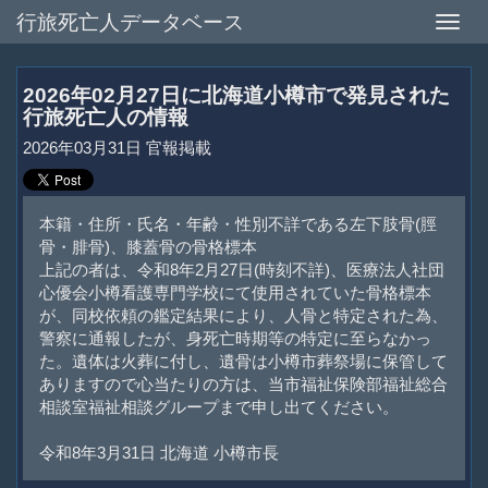
行旅死亡人データベース
Toggle
naviga
2026年02月27日に北海道小樽市で発見された
行旅死亡人の情報
2026年03月31日 官報掲載
本籍・住所・氏名・年齢・性別不詳である左下肢骨(脛
骨・腓骨)、膝蓋骨の骨格標本
上記の者は、令和8年2月27日(時刻不詳)、医療法人社団
心優会小樽看護専門学校にて使用されていた骨格標本
が、同校依頼の鑑定結果により、人骨と特定された為、
警察に通報したが、身死亡時期等の特定に至らなかっ
た。遺体は火葬に付し、遺骨は小樽市葬祭場に保管して
ありますので心当たりの方は、当市福祉保険部福祉総合
相談室福祉相談グループまで申し出てください。
令和8年3月31日 北海道 小樽市長