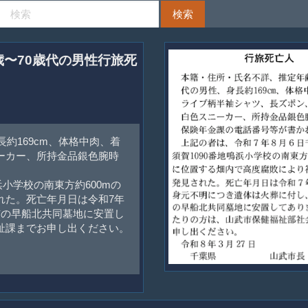
0歳〜70歳代の男性行旅死
約169cm、体格中肉、着
ーカー、所持金品銀色腕時
浜小学校の南東方約600mの
れた。死亡年月日は令和7年
市の早船北共同墓地に安置し
祉課までお申し出ください。