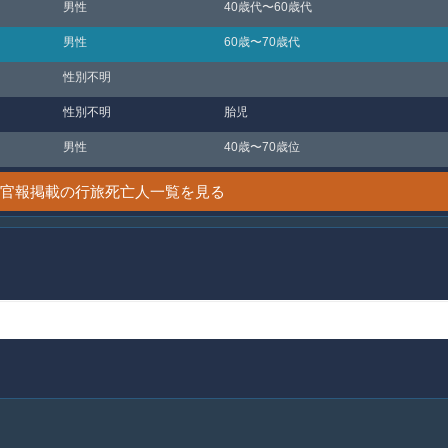
男性
40歳代〜60歳代
男性
60歳〜70歳代
性別不明
性別不明
胎児
男性
40歳〜70歳位
7日 官報掲載の行旅死亡人一覧を見る