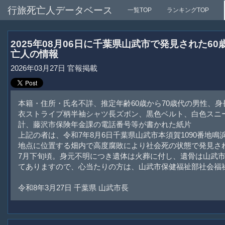
行旅死亡人データベース
一覧TOP
ランキングTOP
2025年08月06日に千葉県山武市で発見された6
亡人の情報
2026年03月27日 官報掲載
本籍・住所・氏名不詳、推定年齢60歳から70歳代の男性、身長
衣ストライプ柄半袖シャツ長ズボン、黒色ベルト、白色スニ
計、藤沢市保険年金課の電話番号等が書かれた紙片
上記の者は、令和7年8月6日千葉県山武市本須賀1090番地鳴
地点に位置する畑内で高度腐敗により社会死の状態で発見さ
7月下旬頃。身元不明につき遺体は火葬に付し、遺骨は山武
てありますので、心当たりの方は、山武市保健福祉部社会福
令和8年3月27日 千葉県 山武市長