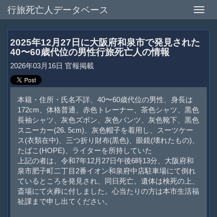
行旅死亡人データベース
Toggle
naviga
2025年12月27日に大阪府和泉市で発見された
40〜60歳代位の男性行旅死亡人の情報
2026年03月16日 官報掲載
本籍・住所・氏名不詳、40〜60歳代位の男性、身長は
172cm、体格普通、赤色トレーナー、茶色シャツ、黒色
長袖シャツ、灰色ズボン、灰色パンツ、灰色靴下、黒色
スニーカー(26. 5cm)、灰色帽子を着用し、スーツケー
ス(衣類在中)、三つ折り財布(黒色)、眼鏡(壊れたもの)、
たばこ(HOPE)、ライターを所持していた
上記の者は、令和7年12月27日午後6時13分、大阪府和
泉市肥子町二丁目2番イオン和泉府中店駐車場にて倒れ
ているところを発見され、同日死亡。遺体は検死の上、
斎場にて火葬に付しました。心当たりの方は本市生活福
祉課まで申し出てください。