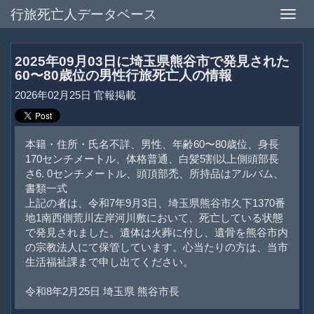
行旅死亡人データベース
Toggle
naviga
2025年09月03日に埼玉県熊谷市で発見された
60〜80歳位の男性行旅死亡人の情報
2026年02月25日 官報掲載
本籍・住所・氏名不詳、男性、年齢60〜80歳位、身長
170センチメートル、体格普通、白髪5割以上側頭部長
さ6. 0センチメートル、頭頂部禿、所持品はアルバム、
書類一式
上記の者は、令和7年9月3日、埼玉県熊谷市久下1370番
地1南西側荒川左岸河川敷において、死亡している状態
で発見されました。遺体は火葬に付し、遺骨を熊谷市内
の宗教法人にて保管しています。心当たりの方は、当市
生活福祉課まで申し出てください。
令和8年2月25日 埼玉県 熊谷市長