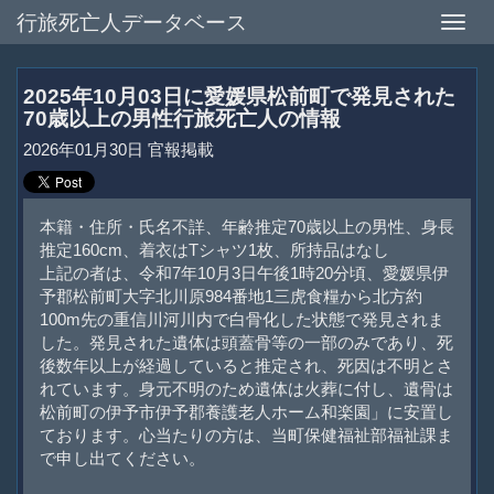
行旅死亡人データベース
Toggle
naviga
2025年10月03日に愛媛県松前町で発見された
70歳以上の男性行旅死亡人の情報
2026年01月30日 官報掲載
本籍・住所・氏名不詳、年齢推定70歳以上の男性、身長
推定160cm、着衣はTシャツ1枚、所持品はなし
上記の者は、令和7年10月3日午後1時20分頃、愛媛県伊
予郡松前町大字北川原984番地1三虎食糧から北方約
100m先の重信川河川内で白骨化した状態で発見されま
した。発見された遺体は頭蓋骨等の一部のみであり、死
後数年以上が経過していると推定され、死因は不明とさ
れています。身元不明のため遺体は火葬に付し、遺骨は
松前町の伊予市伊予郡養護老人ホーム和楽園」に安置し
ております。心当たりの方は、当町保健福祉部福祉課ま
で申し出てください。