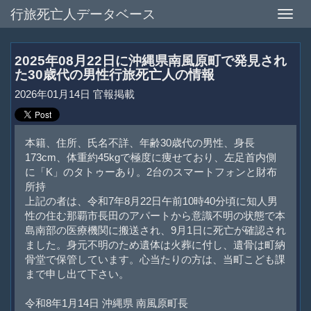
行旅死亡人データベース
Toggle
naviga
2025年08月22日に沖縄県南風原町で発見され
た30歳代の男性行旅死亡人の情報
2026年01月14日 官報掲載
本籍、住所、氏名不詳、年齢30歳代の男性、身長
173cm、体重約45kgで極度に痩せており、左足首内側
に「K」のタトゥーあり。2台のスマートフォンと財布
所持
上記の者は、令和7年8月22日午前10時40分頃に知人男
性の住む那覇市長田のアパートから意識不明の状態で本
島南部の医療機関に搬送され、9月1日に死亡が確認され
ました。身元不明のため遺体は火葬に付し、遺骨は町納
骨堂で保管しています。心当たりの方は、当町こども課
まで申し出て下さい。
令和8年1月14日 沖縄県 南風原町長