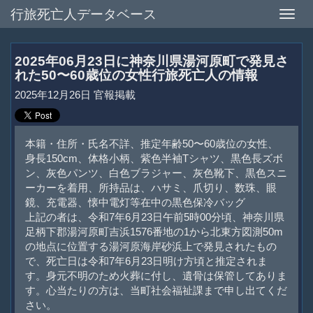
行旅死亡人データベース
Toggle
naviga
2025年06月23日に神奈川県湯河原町で発見さ
れた50〜60歳位の女性行旅死亡人の情報
2025年12月26日 官報掲載
本籍・住所・氏名不詳、推定年齢50〜60歳位の女性、
身長150cm、体格小柄、紫色半袖Tシャツ、黒色長ズボ
ン、灰色パンツ、白色ブラジャー、灰色靴下、黒色スニ
ーカーを着用、所持品は、ハサミ、爪切り、数珠、眼
鏡、充電器、懐中電灯等在中の黒色保冷バッグ
上記の者は、令和7年6月23日午前5時00分頃、神奈川県
足柄下郡湯河原町吉浜1576番地の1から北東方図測50m
の地点に位置する湯河原海岸砂浜上で発見されたもの
で、死亡日は令和7年6月23日明け方頃と推定されま
す。身元不明のため火葬に付し、遺骨は保管してありま
す。心当たりの方は、当町社会福祉課まで申し出てくだ
さい。