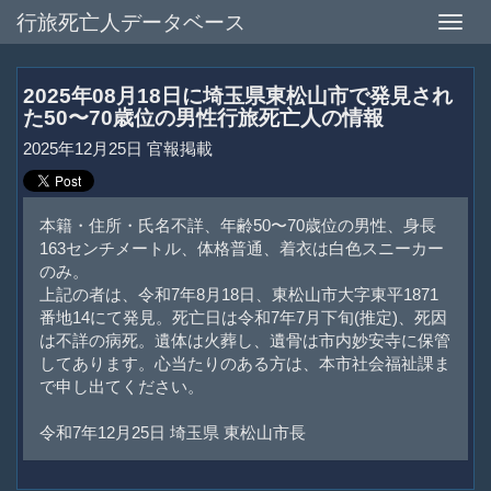
行旅死亡人データベース
Toggle
naviga
2025年08月18日に埼玉県東松山市で発見され
た50〜70歳位の男性行旅死亡人の情報
2025年12月25日 官報掲載
本籍・住所・氏名不詳、年齢50〜70歳位の男性、身長
163センチメートル、体格普通、着衣は白色スニーカー
のみ。
上記の者は、令和7年8月18日、東松山市大字東平1871
番地14にて発見。死亡日は令和7年7月下旬(推定)、死因
は不詳の病死。遺体は火葬し、遺骨は市内妙安寺に保管
してあります。心当たりのある方は、本市社会福祉課ま
で申し出てください。
令和7年12月25日 埼玉県 東松山市長