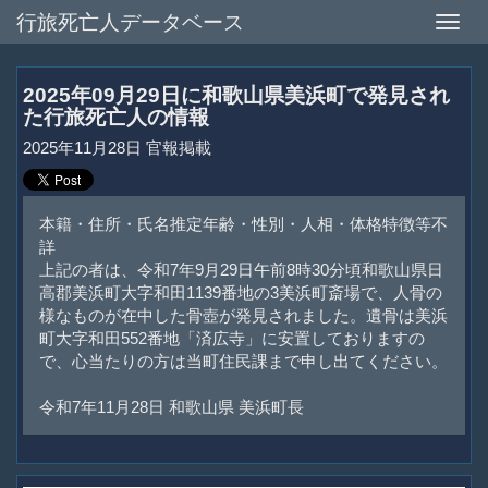
行旅死亡人データベース
Toggle
naviga
2025年09月29日に和歌山県美浜町で発見され
た行旅死亡人の情報
2025年11月28日 官報掲載
本籍・住所・氏名推定年齢・性別・人相・体格特徴等不
詳
上記の者は、令和7年9月29日午前8時30分頃和歌山県日
高郡美浜町大字和田1139番地の3美浜町斎場で、人骨の
様なものが在中した骨壺が発見されました。遺骨は美浜
町大字和田552番地「済広寺」に安置しておりますの
で、心当たりの方は当町住民課まで申し出てください。
令和7年11月28日 和歌山県 美浜町長