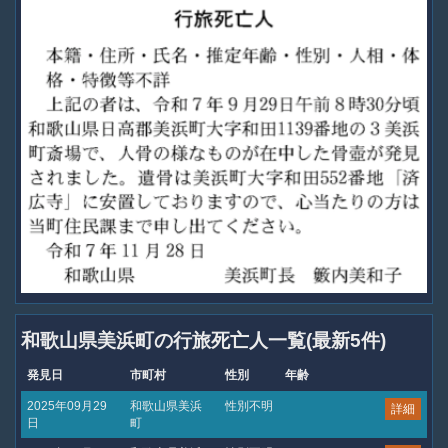
和歌山県美浜町の行旅死亡人一覧(最新5件)
発見日
市町村
性別
年齢
2025年09月29
和歌山県美浜
性別不明
詳細
日
町