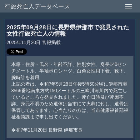
行旅死亡人データベース
Toggle
naviga
2025年09月28日に長野県伊那市で発見された
女性行旅死亡人の情報
2025年11月20日 官報掲載
本籍・住所・氏名・年齢不詳、性別女性、身長149セン
チメートル、半袖ポロシャツ、白色女性用下着、靴下、
腕時計を着用
上記の者は、令和7年9月28日午後5時50分頃に伊那市境
8566番地南東方約190メートルの三峰川河川内で死亡し
ているところを発見されました。死亡日時及び死因不
詳。身元不明のため遺体は当市にて火葬に付し、遺骨は
保管してあります。心当たりの方は、当市健康福祉部福
祉相談課まで申し出てください。
令和7年11月20日 長野県 伊那市長