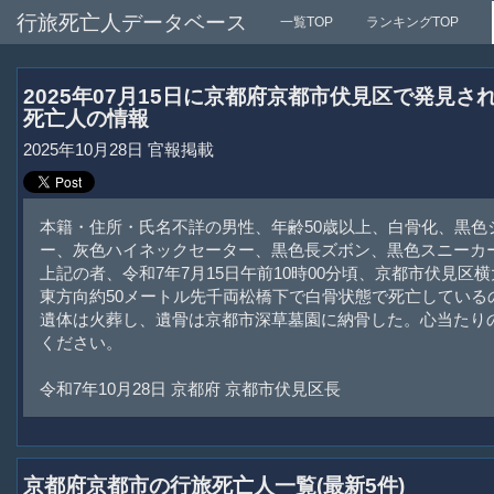
行旅死亡人データベース
一覧TOP
ランキングTOP
2025年07月15日に京都府京都市伏見区で発見さ
死亡人の情報
2025年10月28日 官報掲載
本籍・住所・氏名不詳の男性、年齢50歳以上、白骨化、黒色
ー、灰色ハイネックセーター、黒色長ズボン、黒色スニーカ
上記の者、令和7年7月15日午前10時00分頃、京都市伏見区横
東方向約50メートル先千両松橋下で白骨状態で死亡している
遺体は火葬し、遺骨は京都市深草墓園に納骨した。心当たり
ください。
令和7年10月28日 京都府 京都市伏見区長
京都府京都市の行旅死亡人一覧(最新5件)