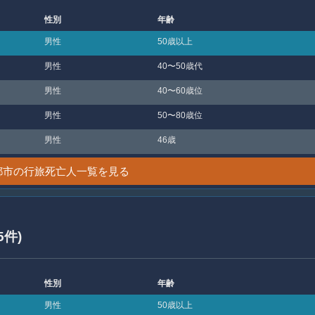
性別
年齢
男性
50歳以上
男性
40〜50歳代
男性
40〜60歳位
男性
50〜80歳位
男性
46歳
都市の行旅死亡人一覧を見る
5件)
性別
年齢
男性
50歳以上