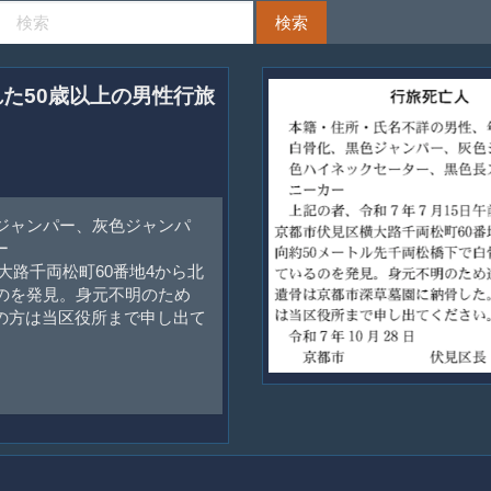
れた50歳以上の男性行旅
ジャンパー、灰色ジャンパ
ー
大路千両松町60番地4から北
のを発見。身元不明のため
の方は当区役所まで申し出て