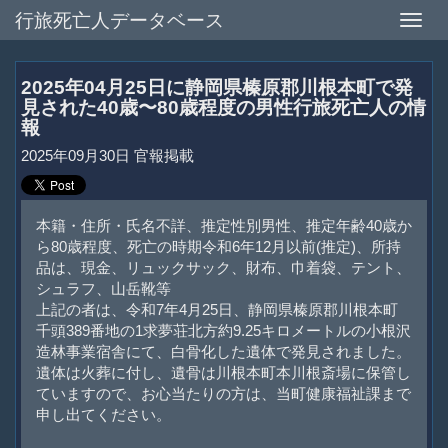
行旅死亡人データベース
Toggle
naviga
2025年04月25日に静岡県榛原郡川根本町で発
見された40歳〜80歳程度の男性行旅死亡人の情
報
2025年09月30日 官報掲載
本籍・住所・氏名不詳、推定性別男性、推定年齢40歳か
ら80歳程度、死亡の時期令和6年12月以前(推定)、所持
品は、現金、リュックサック、財布、巾着袋、テント、
シュラフ、山岳靴等
上記の者は、令和7年4月25日、静岡県榛原郡川根本町
千頭389番地の1求夢荘北方約9.25キロメートルの小根沢
造林事業宿舎にて、白骨化した遺体で発見されました。
遺体は火葬に付し、遺骨は川根本町本川根斎場に保管し
ていますので、お心当たりの方は、当町健康福祉課まで
申し出てください。