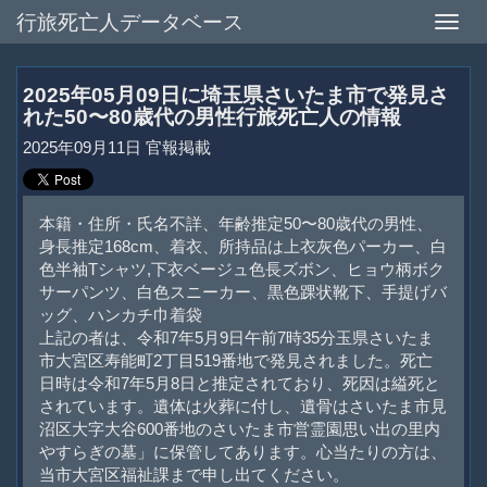
行旅死亡人データベース
Toggle
naviga
2025年05月09日に埼玉県さいたま市で発見さ
れた50〜80歳代の男性行旅死亡人の情報
2025年09月11日 官報掲載
本籍・住所・氏名不詳、年齢推定50〜80歳代の男性、
身長推定168cm、着衣、所持品は上衣灰色パーカー、白
色半袖Tシャツ,下衣ベージュ色長ズボン、ヒョウ柄ボク
サーパンツ、白色スニーカー、黒色踝状靴下、手提げバ
ッグ、ハンカチ巾着袋
上記の者は、令和7年5月9日午前7時35分玉県さいたま
市大宮区寿能町2丁目519番地で発見されました。死亡
日時は令和7年5月8日と推定されており、死因は縊死と
されています。遺体は火葬に付し、遺骨はさいたま市見
沼区大字大谷600番地のさいたま市営霊園思い出の里内
やすらぎの墓」に保管してあります。心当たりの方は、
当市大宮区福祉課まで申し出てください。