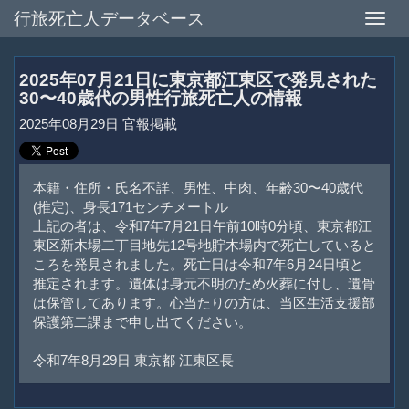
行旅死亡人データベース
Toggle
naviga
2025年07月21日に東京都江東区で発見された
30〜40歳代の男性行旅死亡人の情報
2025年08月29日 官報掲載
本籍・住所・氏名不詳、男性、中肉、年齢30〜40歳代
(推定)、身長171センチメートル
上記の者は、令和7年7月21日午前10時0分頃、東京都江
東区新木場二丁目地先12号地貯木場内で死亡していると
ころを発見されました。死亡日は令和7年6月24日頃と
推定されます。遺体は身元不明のため火葬に付し、遺骨
は保管してあります。心当たりの方は、当区生活支援部
保護第二課まで申し出てください。
令和7年8月29日 東京都 江東区長