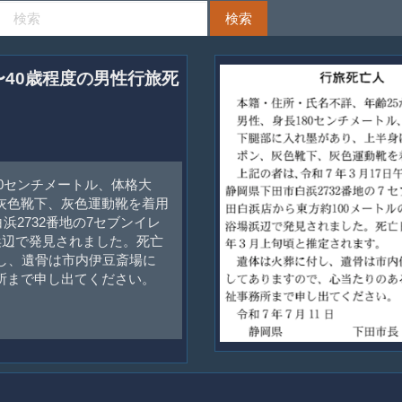
5〜40歳程度の男性行旅死
80センチメートル、体格大
灰色靴下、灰色運動靴を着用
浜2732番地の7セブンイレ
浜辺で発見されました。死亡
し、遺骨は市内伊豆斎場に
所まで申し出てください。