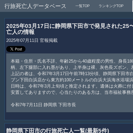
行旅死亡人データベース
一覧TOP
ランキングTOP
2025年03月17日に静岡県下田市で発見された2
亡人の情報
2025年07月11日 官報掲載
本籍・住所・氏名不詳、年齢25から40歳程度の男性、身長1
柄、左下腿部に入れ墨があり、上半身は裸、灰色長ズボン、
上記の者は、令和7年3月17日午前7時13分頃、静岡県下田市白
ブン下田白浜店から東方約100メートルの白浜大浜海水浴場
日時は、令和7年3月上旬頃と推定されます。遺体は火葬に付
安置してありますので、心当たりのある方は、当市福祉事務
令和7年7月11日 静岡県 下田市長
静岡県下田市の行旅死亡人一覧(最新5件)