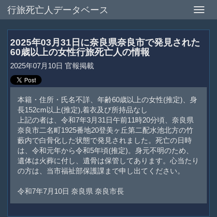
行旅死亡人データベース
Toggle
naviga
2025年03月31日に奈良県奈良市で発見された
60歳以上の女性行旅死亡人の情報
2025年07月10日 官報掲載
本籍・住所・氏名不詳、年齢60歳以上の女性(推定)、身
長152cm以上(推定),着衣及び所持品なし
上記の者は、令和7年3月31日午前11時20分頃、奈良県
奈良市二名町1925番地20登美ヶ丘第二配水池北方の竹
藪内で白骨化した状態で発見されました。死亡の日時
は、令和元年から令和5年頃(推定)。身元不明のため、
遺体は火葬に付し、遺骨は保管してあります。心当たり
の方は、当市福祉部保護課まで申し出てください。
令和7年7月10日 奈良県 奈良市長