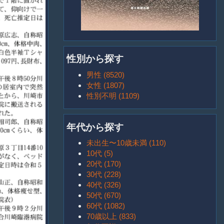
性別から探す
男性 (8520)
女性 (1807)
性別不明 (1109)
年代から探す
未出生〜10歳未満 (110)
10代 (5)
20代 (170)
30代 (228)
40代 (326)
50代 (670)
60代 (1082)
70歳以上 (833)