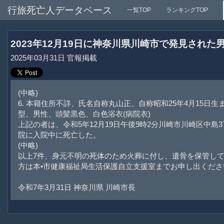
行旅死亡人データベース
一覧TOP
ランキングTOP
2023年12月19日に神奈川県川崎市で発見され
2025年03月31日 官報掲載
(中略)
6. 本籍住所不詳、氏名自称丸山正、自称昭和25年4月15日生
型、男性、頭髪黒色、白色浴衣(病院衣)
上記の者は、令和5年12月19日午後9時2分川崎市川崎区中島3
院に入院中に死亡した。
(中略)
以上7件、身元不明の死体のため火葬に付し、遺骨を保管し
方は本•市健康福祉局生活保護自立支援室までお申し出くださ
令和7年3月31日 神奈川県 川崎市長