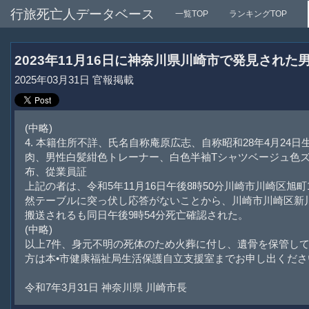
行旅死亡人データベース
一覧TOP
ランキングTOP
2023年11月16日に神奈川県川崎市で発見され
2025年03月31日 官報掲載
(中略)
4. 本籍住所不詳、氏名自称庵原広志、自称昭和28年4月24日
肉、男性白髪紺色トレーナー、白色半袖Tシャツベージュ色ズボ
布、從業員証
上記の者は、令和5年11月16日午後8時50分川崎市川崎区旭町
然テーブルに突っ伏し応答がないことから、川崎市川崎区新川
搬送されるも同日午後9時54分死亡確認された。
(中略)
以上7件、身元不明の死体のため火葬に付し、遺骨を保管し
方は本•市健康福祉局生活保護自立支援室までお申し出くださ
令和7年3月31日 神奈川県 川崎市長