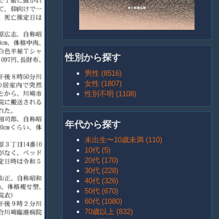
性別から探す
男性 (8516)
女性 (1807)
性別不明 (1108)
年代から探す
未出生〜10歳未満 (110)
10代 (5)
20代 (170)
30代 (228)
40代 (326)
50代 (670)
60代 (1080)
70歳以上 (832)