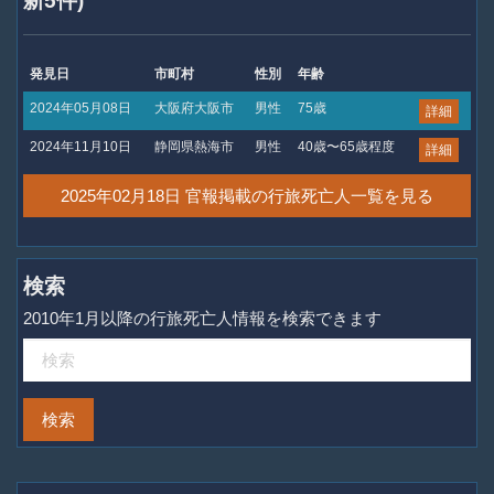
新5件)
発見日
市町村
性別
年齢
2024年05月08日
大阪府大阪市
男性
75歳
詳細
2024年11月10日
静岡県熱海市
男性
40歳〜65歳程度
詳細
2025年02月18日 官報掲載の行旅死亡人一覧を見る
検索
2010年1月以降の行旅死亡人情報を検索できます