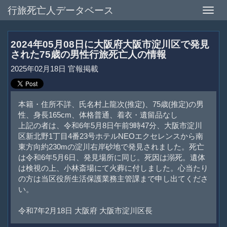
行旅死亡人データベース
Toggle
naviga
2024年05月08日に大阪府大阪市淀川区で発見
された75歳の男性行旅死亡人の情報
2025年02月18日 官報掲載
本籍・住所不詳、氏名村上龍次(推定)、75歳(推定)の男
性、身長165cm、体格普通、着衣・遺留品なし
上記の者は、令和6年5月8日午前9時47分、大阪市淀川
区新北野1丁目4番23号ホテルNEOエクセレンスから南
東方向約230mの淀川右岸砂地で発見されました。死亡
は令和6年5月6日、発見場所に同じ。死因は溺死。遺体
は検視の上、小林斎場にて火葬に付しました。心当たり
の方は当区役所生活保護業務主管課まで申し出てくださ
い。
令和7年2月18日 大阪府 大阪市淀川区長