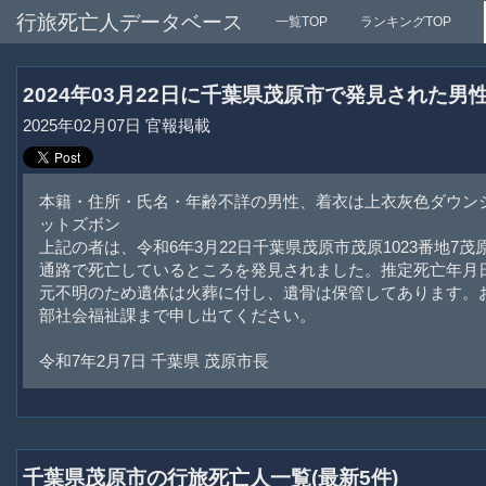
行旅死亡人データベース
一覧TOP
ランキングTOP
2024年03月22日に千葉県茂原市で発見された
2025年02月07日 官報掲載
本籍・住所・氏名・年齢不詳の男性、着衣は上衣灰色ダウン
ットズボン
上記の者は、令和6年3月22日千葉県茂原市茂原1023番地7
通路で死亡しているところを発見されました。推定死亡年月日
元不明のため遺体は火葬に付し、遺骨は保管してあります。
部社会福祉課まで申し出てください。
令和7年2月7日 千葉県 茂原市長
千葉県茂原市の行旅死亡人一覧(最新5件)