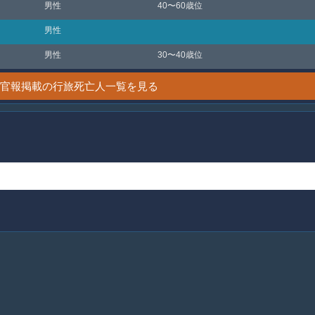
男性
40〜60歳位
男性
男性
30〜40歳位
9日 官報掲載の行旅死亡人一覧を見る