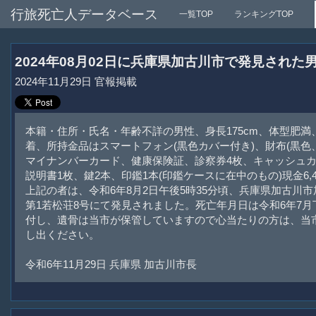
行旅死亡人データベース
一覧TOP
ランキングTOP
2024年08月02日に兵庫県加古川市で発見され
2024年11月29日 官報掲載
本籍・住所・氏名・年齢不詳の男性、身長175cm、体型肥満
着、所持金品はスマートフォン(黒色カバー付き)、財布(黒色
マイナンバーカード、健康保険証、診察券4枚、キャッシュカ
説明書1枚、鍵2本、印鑑1本(印鑑ケースに在中のもの)現金6,4
上記の者は、令和6年8月2日午後5時35分頃、兵庫県加古川市
第1若松荘8号にて発見されました。死亡年月日は令和6年7月
付し、遺骨は当市が保管していますので心当たりの方は、当
し出ください。
令和6年11月29日 兵庫県 加古川市長