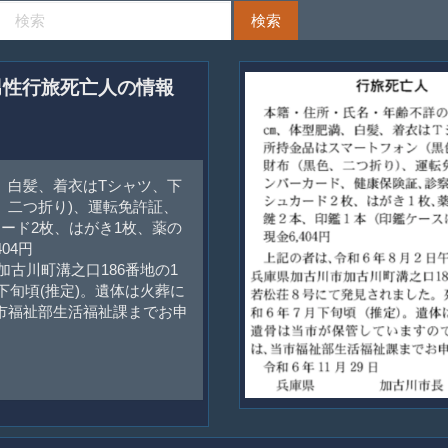
た男性行旅死亡人の情報
、白髪、着衣はTシャツ、下
、二つ折り)、運転免許証、
ード2枚、はがき1枚、薬の
04円
加古川町溝之口186番地の1
下旬頃(推定)。遺体は火葬に
市福祉部生活福祉課までお申