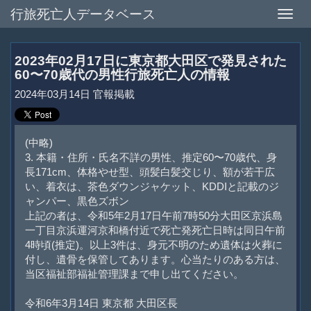
行旅死亡人データベース
Toggle
naviga
2023年02月17日に東京都大田区で発見された
60〜70歳代の男性行旅死亡人の情報
2024年03月14日 官報掲載
(中略)
3. 本籍・住所・氏名不詳の男性、推定60〜70歳代、身
長171cm、体格やせ型、頭髪白髪交じり、額が若干広
い、着衣は、茶色ダウンジャケット、KDDIと記載のジ
ャンパー、黒色ズボン
上記の者は、令和5年2月17日午前7時50分大田区京浜島
一丁目京浜運河京和橋付近で死亡発死亡日時は同日午前
4時頃(推定)。以上3件は、身元不明のため遺体は火葬に
付し、遺骨を保管してあります。心当たりのある方は、
当区福祉部福祉管理課まで申し出てください。
令和6年3月14日 東京都 大田区長