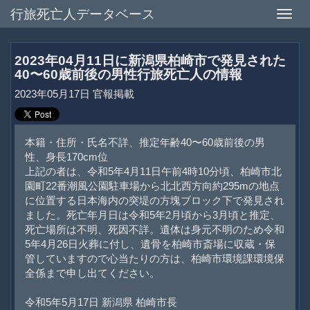
行旅死亡人データベース
Toggle
naviga
2023年04月11日に新潟県柏崎市で発見された
40〜60歳前後の男性行旅死亡人の情報
2023年05月17日 官報掲載
本籍・住所・氏名不詳、推定年齢40〜60歳前後の男
性、身長170cm位
上記の者は、令和5年4月11日午前4時10分頃、柏崎市北
園町22番潮風公園駐車場から北北西方向約295mの地点
に位置する日本海内の突堤の方塊ブロック下で発見され
ました。死亡年月日は令和5年2月頃から3月頃と推定、
死亡場所は不明、死因不詳。遺体は身元不明のため令和
5年4月26日火葬に付し、遺骨を柏崎市斎場に収蔵・保
管していますので心当たりの方は、柏崎市環境課環境保
全係まで申し出てください。
令和5年5月17日 新潟県 柏崎市長