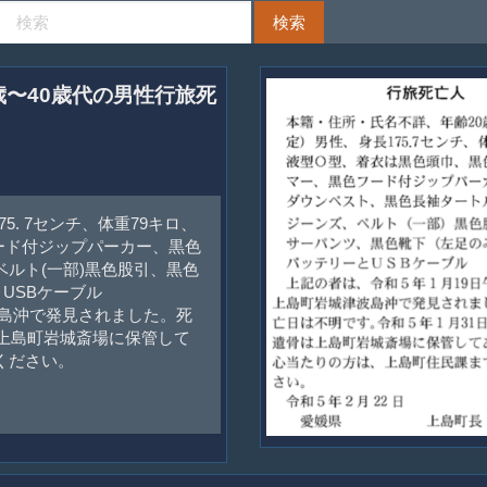
0歳〜40歳代の男性行旅死
5. 7センチ、体重79キロ、
ード付ジップパーカー、黒色
ルト(一部)黒色股引、黒色
USBケーブル
波島沖で発見されました。死
は上島町岩城斎場に保管して
ください。