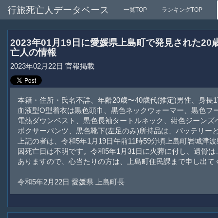
行旅死亡人データベース
一覧TOP
ランキングTOP
2023年01月19日に愛媛県上島町で発見された2
亡人の情報
2023年02月22日 官報掲載
本籍・住所・氏名不詳、年齢20歳〜40歳代(推定)男性、身長17
血液型O型着衣は黒色頭巾、黒色ネックウォーマー、黒色フ
電熱ダウンベスト、黒色長袖タートルネック、紺色ジーンズベ
ボクサーパンツ、黒色靴下(左足のみ)所持品は、バッテリーと
上記の者は、令和5年1月19日午前11時59分頃上島町岩城津
因死亡日は不明です。令和5年1月31日に火葬に付し、遺骨
ありますので、心当たりの方は、上島町住民課まで申し出て
令和5年2月22日 愛媛県 上島町長