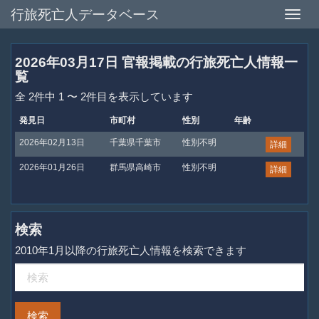
行旅死亡人データベース
Toggle
naviga
2026年03月17日 官報掲載の行旅死亡人情報一
覧
全 2件中 1 〜 2件目を表示しています
発見日
市町村
性別
年齢
2026年02月13日
千葉県千葉市
性別不明
詳細
2026年01月26日
群馬県高崎市
性別不明
詳細
検索
2010年1月以降の行旅死亡人情報を検索できます