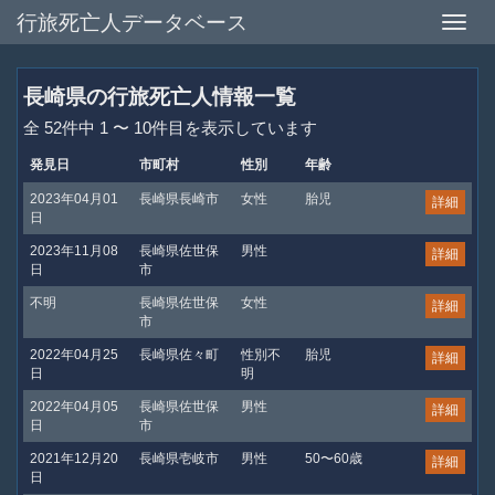
行旅死亡人データベース
Toggle
naviga
長崎県の行旅死亡人情報一覧
全 52件中 1 〜 10件目を表示しています
発見日
市町村
性別
年齢
2023年04月01
長崎県長崎市
女性
胎児
詳細
日
2023年11月08
長崎県佐世保
男性
詳細
日
市
不明
長崎県佐世保
女性
詳細
市
2022年04月25
長崎県佐々町
性別不
胎児
詳細
日
明
2022年04月05
長崎県佐世保
男性
詳細
日
市
2021年12月20
長崎県壱岐市
男性
50〜60歳
詳細
日