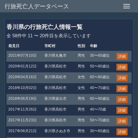
行旅死亡人データベース
Toggle
naviga
香川県の行旅死亡人情報一覧
全 58件中 11 〜 20件目を表示しています
発見日
市町村
性別
年齢
2021年07月10日
香川県丸亀市
男性
30〜60歳位
詳細
2020年01月12日
香川県高松市
男性
50〜80歳位
詳細
2019年04月16日
香川県高松市
女性
60〜80歳位
詳細
2018年10月02日
香川県高松市
女性
40〜70歳位
詳細
2018年06月19日
香川県坂出市
男性
60〜90歳位
詳細
2017年11月26日
香川県高松市
男性
40〜70歳
詳細
2017年11月23日
香川県高松市
男性
50〜70歳位
詳細
2017年06月21日
香川県さぬき市
男性
30〜60歳位
詳細