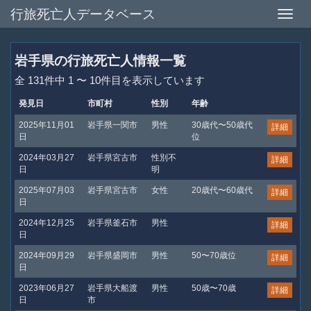
行旅死亡人データベース
Toggle
naviga
岩手県の行旅死亡人情報一覧
全 131件中 1 〜 10件目を表示しています
発見日
市町村
性別
年齢
2025年11月01
岩手県一関市
男性
30歳代〜50歳代
詳細
日
位
2024年03月27
岩手県宮古市
性別不
詳細
日
明
2025年07月03
岩手県宮古市
女性
20歳代〜60歳代
詳細
日
2024年12月25
岩手県釜石市
男性
詳細
日
2024年09月29
岩手県盛岡市
男性
50〜70歳位
詳細
日
2023年06月27
岩手県大船渡
男性
50歳〜70歳
詳細
日
市