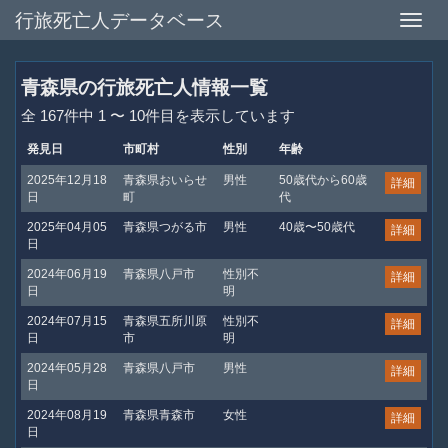
行旅死亡人データベース
Toggle
naviga
青森県の行旅死亡人情報一覧
全 167件中 1 〜 10件目を表示しています
発見日
市町村
性別
年齢
2025年12月18
青森県おいらせ
男性
50歳代から60歳
詳細
日
町
代
2025年04月05
青森県つがる市
男性
40歳〜50歳代
詳細
日
2024年06月19
青森県八戸市
性別不
詳細
日
明
2024年07月15
青森県五所川原
性別不
詳細
日
市
明
2024年05月28
青森県八戸市
男性
詳細
日
2024年08月19
青森県青森市
女性
詳細
日