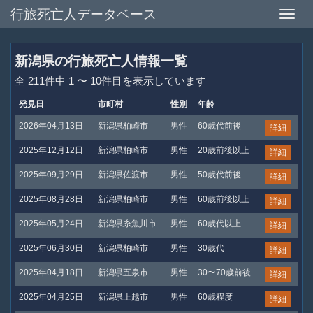
行旅死亡人データベース
Toggle
naviga
新潟県の行旅死亡人情報一覧
全 211件中 1 〜 10件目を表示しています
発見日
市町村
性別
年齢
2026年04月13日
新潟県柏崎市
男性
60歳代前後
詳細
2025年12月12日
新潟県柏崎市
男性
20歳前後以上
詳細
2025年09月29日
新潟県佐渡市
男性
50歳代前後
詳細
2025年08月28日
新潟県柏崎市
男性
60歳前後以上
詳細
2025年05月24日
新潟県糸魚川市
男性
60歳代以上
詳細
2025年06月30日
新潟県柏崎市
男性
30歳代
詳細
2025年04月18日
新潟県五泉市
男性
30〜70歳前後
詳細
2025年04月25日
新潟県上越市
男性
60歳程度
詳細