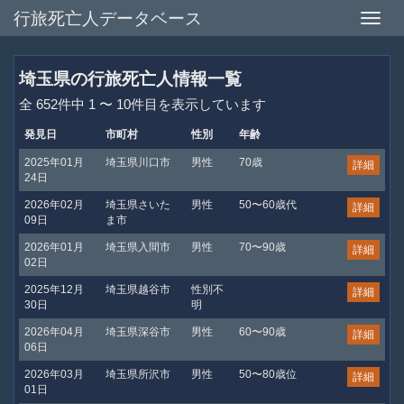
行旅死亡人データベース
Toggle
naviga
埼玉県の行旅死亡人情報一覧
全 652件中 1 〜 10件目を表示しています
発見日
市町村
性別
年齢
2025年01月
埼玉県川口市
男性
70歳
詳細
24日
2026年02月
埼玉県さいた
男性
50〜60歳代
詳細
09日
ま市
2026年01月
埼玉県入間市
男性
70〜90歳
詳細
02日
2025年12月
埼玉県越谷市
性別不
詳細
30日
明
2026年04月
埼玉県深谷市
男性
60〜90歳
詳細
06日
2026年03月
埼玉県所沢市
男性
50〜80歳位
詳細
01日