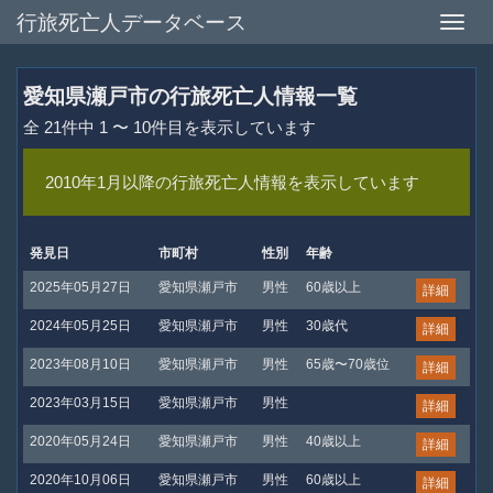
行旅死亡人データベース
Toggle
naviga
愛知県瀬戸市の行旅死亡人情報一覧
全 21件中 1 〜 10件目を表示しています
2010年1月以降の行旅死亡人情報を表示しています
発見日
市町村
性別
年齢
2025年05月27日
愛知県瀬戸市
男性
60歳以上
詳細
2024年05月25日
愛知県瀬戸市
男性
30歳代
詳細
2023年08月10日
愛知県瀬戸市
男性
65歳〜70歳位
詳細
2023年03月15日
愛知県瀬戸市
男性
詳細
2020年05月24日
愛知県瀬戸市
男性
40歳以上
詳細
2020年10月06日
愛知県瀬戸市
男性
60歳以上
詳細