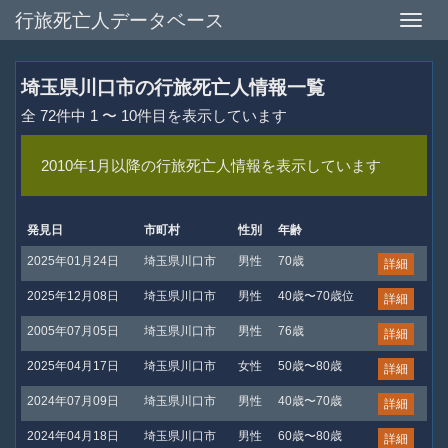
行旅死亡人データベース
Toggle
naviga
埼玉県川口市の行旅死亡人情報一覧
全 72件中 1 〜 10件目を表示しています
2010年1月以降の行旅死亡人情報を表示しています
発見日
市町村
性別
年齢
2025年01月24日
埼玉県川口市
男性
70歳
詳細
2025年12月08日
埼玉県川口市
男性
40歳〜70歳位
詳細
2005年07月05日
埼玉県川口市
男性
76歳
詳細
2025年04月17日
埼玉県川口市
女性
50歳〜80歳
詳細
2024年07月09日
埼玉県川口市
男性
40歳〜70歳
詳細
2024年04月18日
埼玉県川口市
男性
60歳〜80歳
詳細