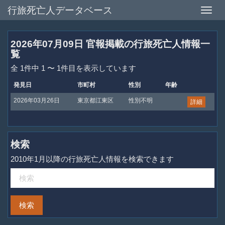
行旅死亡人データベース
Toggle
naviga
2026年07月09日 官報掲載の行旅死亡人情報一
覧
全 1件中 1 〜 1件目を表示しています
発見日
市町村
性別
年齢
2026年03月26日
東京都江東区
性別不明
詳細
検索
2010年1月以降の行旅死亡人情報を検索できます