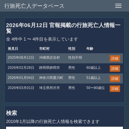
行旅死亡人データベース
Toggle
naviga
2026年06月12日 官報掲載の行旅死亡人情報一
覧
全 4件中 1 〜 4件目を表示しています
発見日
市町村
性別
年齢
2025年08月12日
沖縄県読谷村
性別不明
詳細
2026年02月28日
静岡県静岡市
男性
60歳以上
詳細
2026年01月04日
神奈川県愛川町
男性
51歳以上
詳細
2026年03月01日
埼玉県所沢市
男性
50〜80歳位
詳細
検索
2010年1月以降の行旅死亡人情報を検索できます