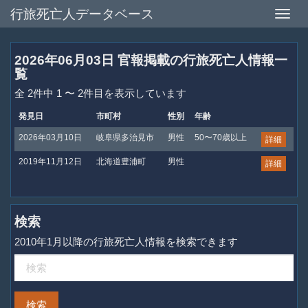
行旅死亡人データベース
Toggle
naviga
2026年06月03日 官報掲載の行旅死亡人情報一
覧
全 2件中 1 〜 2件目を表示しています
発見日
市町村
性別
年齢
2026年03月10日
岐阜県多治見市
男性
50〜70歳以上
詳細
2019年11月12日
北海道豊浦町
男性
詳細
検索
2010年1月以降の行旅死亡人情報を検索できます